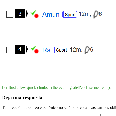
[:en]Just a few quick climbs in the evening[:de]Noch schnell ein paa
Deja una respuesta
Tu dirección de correo electrónico no será publicada.
Los campos obli