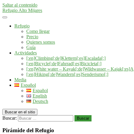
Saltar al contenido
Refugio Alto Mijares
Refugio
Como llegar
Precio
Quienes somos
Guía
Actividades
[:en]Climbing[:de]Klettern[:es]Escalada[:]
[:en]Bicycle[:de]Fahrrad[:es]Bicicleta[:]
[:en]White water – Kayak[:de]Wildwasser – Kajak[:es]A
[:en]Hiking[:de]Wandern[:es]Senderismo[:]
Media
Español
Español
English
Deutsch
Buscar en el sitio
Buscar:
Buscar
Pirámide del Refugio