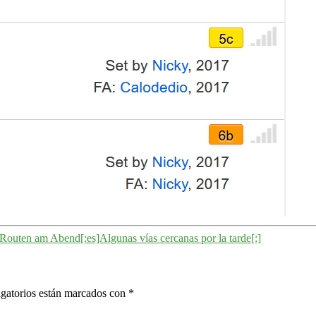
r Routen am Abend[:es]Algunas vías cercanas por la tarde[:]
gatorios están marcados con
*