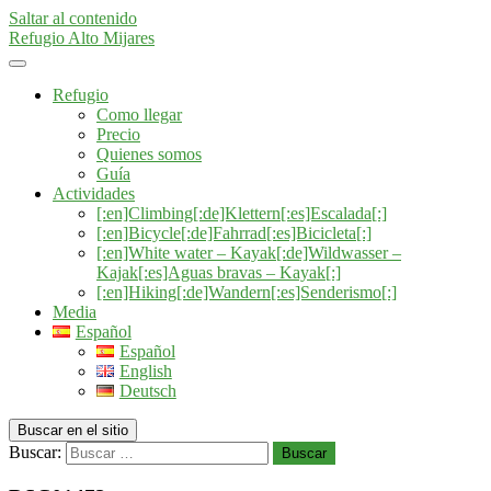
Saltar al contenido
Refugio Alto Mijares
Refugio
Como llegar
Precio
Quienes somos
Guía
Actividades
[:en]Climbing[:de]Klettern[:es]Escalada[:]
[:en]Bicycle[:de]Fahrrad[:es]Bicicleta[:]
[:en]White water – Kayak[:de]Wildwasser –
Kajak[:es]Aguas bravas – Kayak[:]
[:en]Hiking[:de]Wandern[:es]Senderismo[:]
Media
Español
Español
English
Deutsch
Buscar en el sitio
Buscar:
Buscar