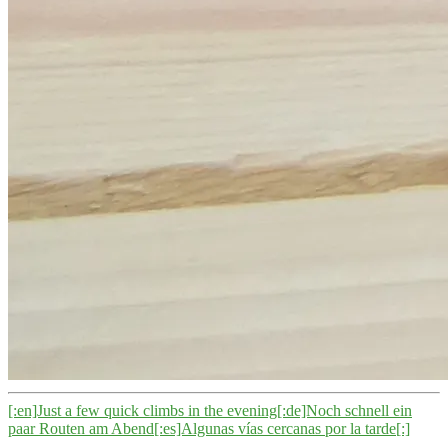
[:en]Just a few quick climbs in the evening[:de]Noch schnell ein
paar Routen am Abend[:es]Algunas vías cercanas por la tarde[:]