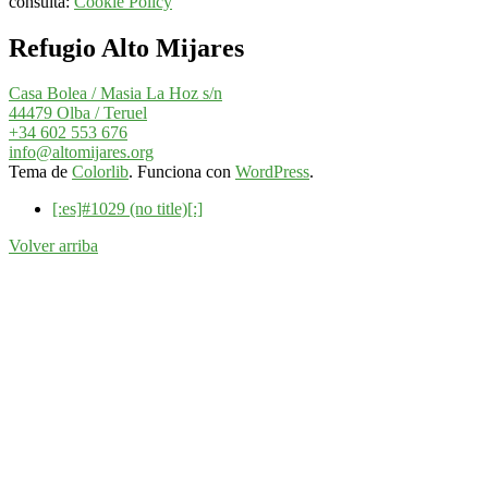
consulta:
Cookie Policy
Refugio Alto Mijares
Casa Bolea / Masia La Hoz s/n
44479 Olba / Teruel
+34 602 553 676
info@altomijares.org
Tema de
Colorlib
. Funciona con
WordPress
.
[:es]#1029 (no title)[:]
Volver arriba