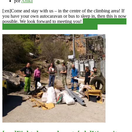
por
Anika
[:en]
Come and stay with us – in the centre of the climbing area!
If
you have your own autocaravan or bus to sleep in, then this is now
possible.
We look forward to meeting you!
Leer más
«[:en]Try our
sunset![:de]Teste unseren Sonnenuntergang![:]»
→