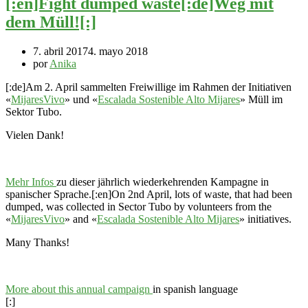
[:en]Fight dumped waste[:de]Weg mit
dem Müll![:]
7. abril 2017
4. mayo 2018
por
Anika
[:de]Am 2. April sammelten Freiwillige im Rahmen der Initiativen
«
MijaresVivo
» und «
Escalada Sostenible Alto Mijares
» Müll im
Sektor Tubo.
Vielen Dank!
Mehr Infos
zu dieser jährlich wiederkehrenden Kampagne in
spanischer Sprache.[:en]On 2nd April, lots of waste, that had been
dumped, was collected in Sector Tubo
by volunteers from the
«
MijaresVivo
» and «
Escalada Sostenible Alto Mijares
» initiatives.
Many Thanks!
More about this annual campaign
in spanish language
[:]