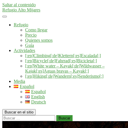
Saltar al contenido
Refugio Alto Mijares
Refugio
Como llegar
Precio
Quienes somos
Guía
Actividades
[:en]Climbing[:de]Klettern[:es]Escalada[:]
[:en]Bicycle[:de]Fahrrad[:es]Bicicleta[:]
[:en]White water – Kayak[:de]Wildwasser –
Kajak[:es]Aguas bravas – Kayak[:]
[:en]Hiking[:de]Wandern[:es]Senderismo[:]
Media
Español
Español
English
Deutsch
Buscar en el sitio
Buscar