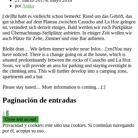
21. marzo 2017
4. mayo 2018
por
Anika
[:de]Ihr habt es vielleicht schon bemerkt: Rund um das Gehöft, das
gut sichtbar auf dem Plateau zwischen Casucho and La Hoz gelegen
ist, verändert sich derzeit einiges. Bald werden wir euch Parkplätze
und Übernachtungs-Stellplätze anbieten. In einiger Zeit wollen wir
auch Plätze für Zelte, Zimmer und eine Bar anbieten.
Bleibt dran… Wir liefern immer wieder neue Infos…[:en]You may
have noticed: There is a change going on at the house, which is
situated predominantly between the rocks of Casucho and La Hoz.
Soon, we will provide an area for parking and staying overnight in
the climbing area. This will further develop into a camping zone,
apartments and a bar.
Please stay tuned… More information is coming…[:]
Paginación de entradas
1
2
Privacidad y cookies: este sitio usa cookies. Si continúas navegando
por él, aceptas su uso.