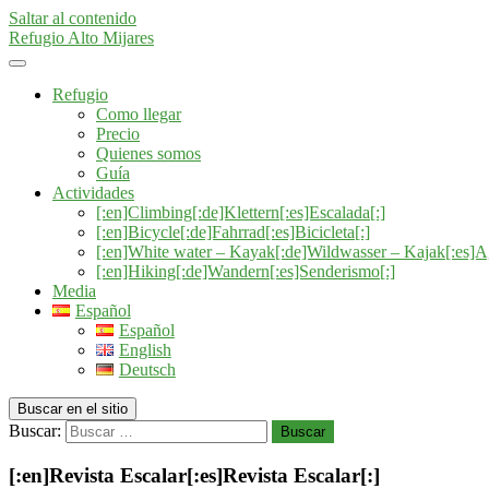
Saltar al contenido
Refugio Alto Mijares
Refugio
Como llegar
Precio
Quienes somos
Guía
Actividades
[:en]Climbing[:de]Klettern[:es]Escalada[:]
[:en]Bicycle[:de]Fahrrad[:es]Bicicleta[:]
[:en]White water – Kayak[:de]Wildwasser – Kajak[:es]A
[:en]Hiking[:de]Wandern[:es]Senderismo[:]
Media
Español
Español
English
Deutsch
Buscar en el sitio
Buscar:
Buscar
[:en]Revista Escalar[:es]Revista Escalar[:]