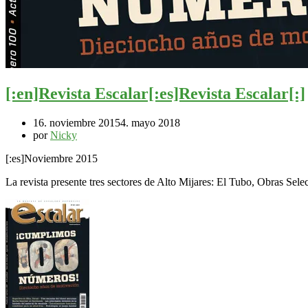
[:en]Revista Escalar[:es]Revista Escalar[:]
16. noviembre 2015
4. mayo 2018
por
Nicky
[:es]
Noviembre 2015
La revista presente
tres sectores de Alto Mijares: El Tubo, Obras Sele