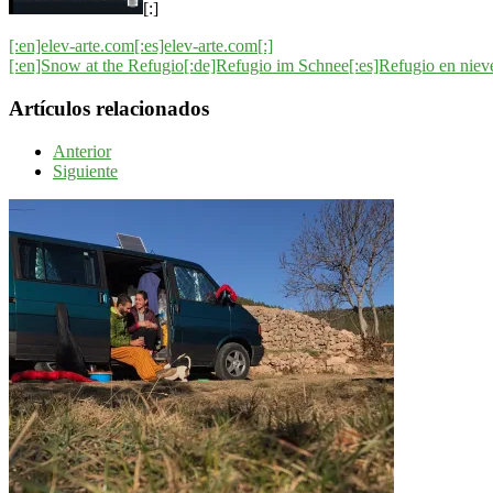
[:]
[:en]elev-arte.com[:es]elev-arte.com[:]
[:en]Snow at the Refugio[:de]Refugio im Schnee[:es]Refugio en nieve
Artículos relacionados
Anterior
Siguiente