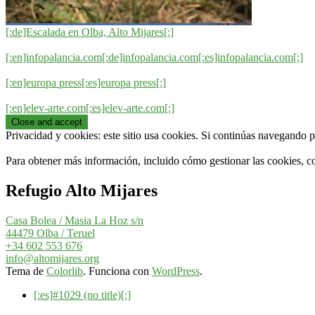
[:de]Escalada en Olba, Alto Mijares[:]
[:en]infopalancia.com[:de]infopalancia.com[:es]infopalancia.com[:]
[:en]europa press[:es]europa press[:]
[:en]elev-arte.com[:es]elev-arte.com[:]
Privacidad y cookies: este sitio usa cookies. Si continúas navegando po
Para obtener más información, incluido cómo gestionar las cookies, c
Refugio Alto Mijares
Casa Bolea / Masia La Hoz s/n
44479 Olba / Teruel
+34 602 553 676
info@altomijares.org
Tema de
Colorlib
. Funciona con
WordPress
.
[:es]#1029 (no title)[:]