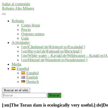
Saltar al contenido
Refugio Alto Mijares
Refugio
Como llegar
Precio
Quienes somos
Guía
Actividades
[:en]Climbing[:de]Klettern[:es]Escalada[:]
[:en]Bicycle[:de]Fahrrad[:es]Bicicleta[:]
[:en]White water – Kayak[:de]Wildwasser – Kajak[:es]A
[:en]Hiking[:de]Wandern[:es]Senderismo[:]
Media
Español
Español
English
Deutsch
Buscar en el sitio
Buscar
[:en]The Toran dam is ecologically very useful.[:de]D