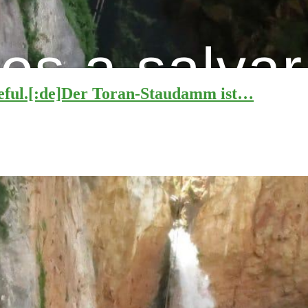
useful.[:de]Der Toran-Staudamm ist…