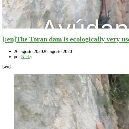
[:en]The Toran dam is ecologically very 
26. agosto 2020
26. agosto 2020
por
Nicky
[:en]