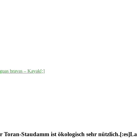
guas bravas – Kayak[:]
er Toran-Staudamm ist ökologisch sehr nützlich.[:es]La 